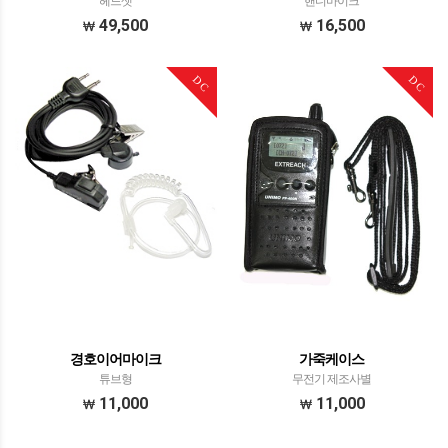
헤드셋
핸디마이크
49,500
16,500
DC
DC
경호이어마이크
가죽케이스
튜브형
무전기 제조사별
11,000
11,000