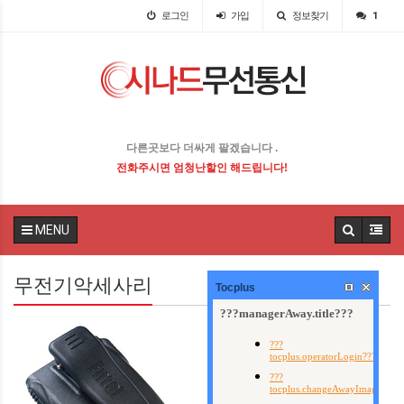
로그인
가입
정보찾기
1
다른곳보다 더싸게 팔겠습니다 .
전화주시면 엄청난할인 해드립니다!
MENU
무전기악세사리
Tocplus