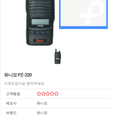
유니모 PZ-220
가격조정가능 문의주세요
고객평점
제조사
유니모
브랜드
유니모