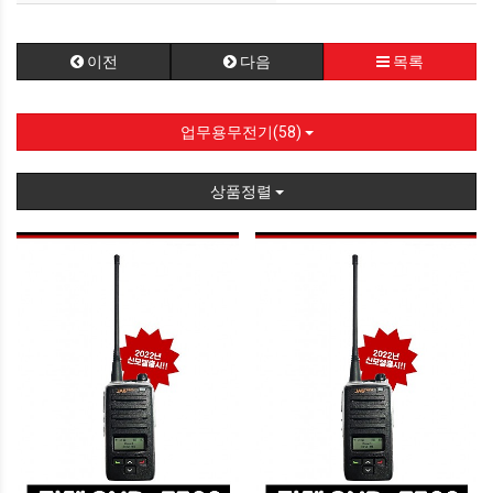
이전
다음
목록
업무용무전기(58)
상품정렬