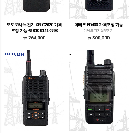
모토로라 무전기 XIR C2620 가격
이테크 ED400 가격조정 가능
조정 가능 ☏ 010 9141 0798
이테크 디지털무전기
단종제품
264,000
300,000