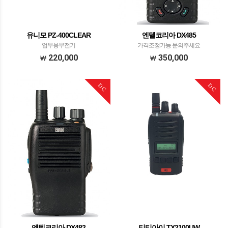
유니모 PZ-400CLEAR
엔텔코리아 DX485
업무용무전기
가격조정가능 문의주세요
220,000
350,000
DC
DC
엔텔코리아 DX482
티티아이 TX2100UW