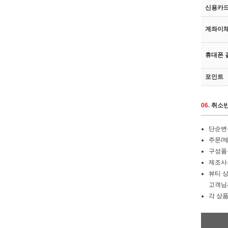
신용카
계좌이
휴대폰 
포인트
06.
취소반
단순변심
주문/제
구성품
제조사의
뷰티 상
고객님
각 상품