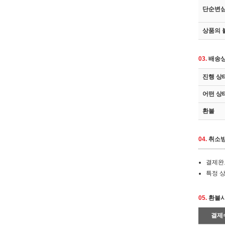
단순변
상품의 
03.
배송상
진행 상
어떤 상
환불
04.
취소
결제완
특정 상
05.
환불
결제