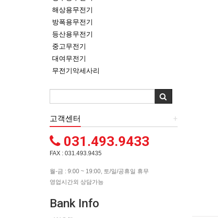
해상용무전기
방폭용무전기
등산용무전기
중고무전기
대여무전기
무전기악세사리
고객센터
+
031.493.9433
FAX : 031.493.9435
월-금 : 9:00 ~ 19:00, 토/일/공휴일 휴무
영업시간외 상담가능
Bank Info