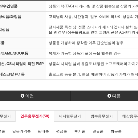
화/수입명품
상품의 택(TAG) 제거/라벨 및 상품 훼손으로 상품의 
/식품/화장품
고객님의 사용, 시간경과, 일부 소비에 의하여 상품의 
전자제품 특성 상, 정품 스티커가 제거되었거나 설치 또
치상품
을 켠 경우 (상품불량으로 인한 교환/반품은 AS센터의 
용품
상품을 개봉하여 장착한 이후 단순변심의 경우
D/GAME/BOOK등
복제가 가능한 상품의 포장 등을 훼손한 경우
션, OS시리얼이 적힌 PMP
상품의 시리얼 넘버 유출로 내장된 소프트웨어의 가치가
테스크탑 PC 등
홀로그램 등을 분리, 분실, 훼손하여 상품의 가치가 현
이전
다음
무전기
업무용무전기(58)
디지털무전기
방수용무전기
해상용무
격순
낮은가격순
판매순
평점순
후기순
댓글순
최근순