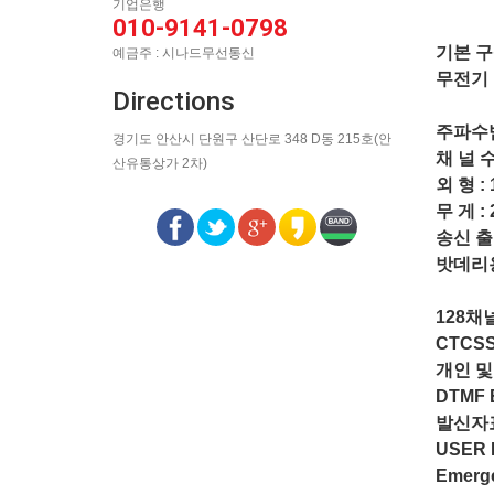
기업은행
010-9141-0798
기본 
예금주 : 시나드무선통신
무전기 
Directions
주파수범위
경기도 안산시 단원구 산단로 348 D동 215호(안
채 널 수
산유통상가 2차)
외 형 : 
무 게 : 
송신 출력 
밧데리용량
128채
CTCSS
개인 및
DTMF 
발신자표
USER
Emerg