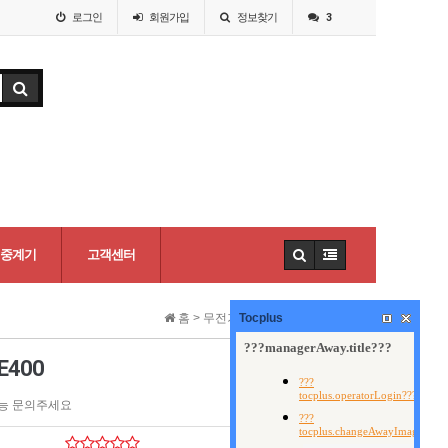
로그인
회원
가입
정보찾기
3
중계기
고객센터
홈 >
무전기
Tocplus
>
업무용무전기(58)
E400
능 문의주세요