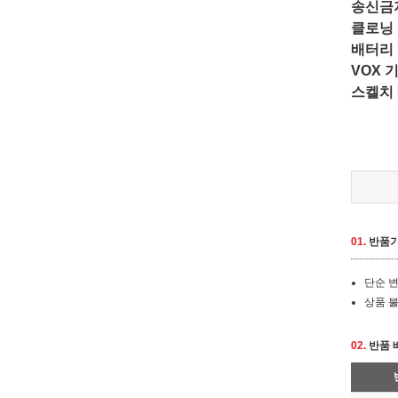
송신금
클로닝 
배터리 
VOX 
스켈치 
01.
반품
단순 변
상품 불
02.
반품 