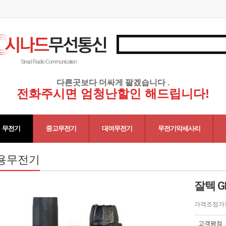
Sinad Radio Communication
다른곳보다 더싸게 팔겠습니다 .
전화주시면 엄청난할인 해드립니다!
무전기
중고무전기
대여무전기
무전기악세사리
용무전기
잘텍 G
가격조정가
고객평점