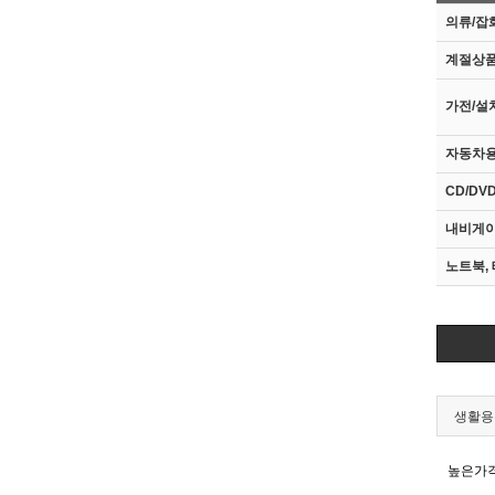
의류/잡
계절상품
가전/설
자동차
CD/DV
내비게이
노트북, 
생활용
높은가