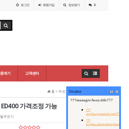
로그인
회원
가입
정보찾기
3
중계기
고객센터
홈 >
무전기
Tocplus
>
업무용무전기(58)
ED400 가격조정 가능
지털무전기