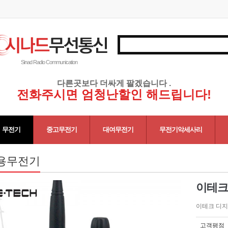
Sinad Radio Communication
다른곳보다 더싸게 팔겠습니다 .
전화주시면 엄청난할인 해드립니다!
무전기
중고무전기
대여무전기
무전기악세사리
용무전기
이테크 
이테크 디
고객평점