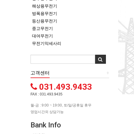
해상용무전기
방폭용무전기
등산용무전기
중고무전기
대여무전기
무전기악세사리
고객센터
+
031.493.9433
FAX : 031.493.9435
월-금 : 9:00 ~ 19:00, 토/일/공휴일 휴무
영업시간외 상담가능
Bank Info