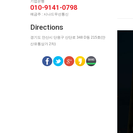
기업은행
010-9141-0798
예금주 : 시나드무선통신
Directions
경기도 안산시 단원구 산단로 348 D동 215호(안
산유통상가 2차)