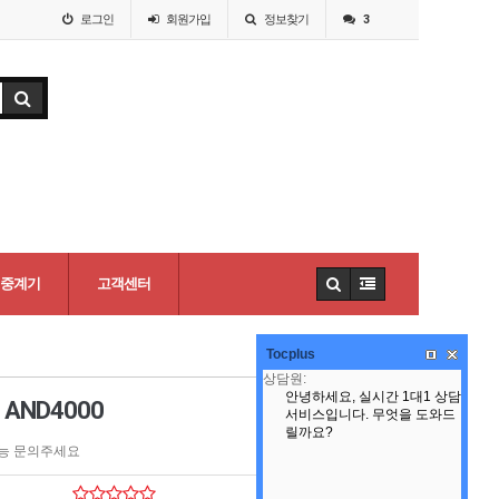
로그인
회원
가입
정보찾기
3
중계기
고객센터
Tocplus
홈 >
무전기(74)
AND4000
능 문의주세요