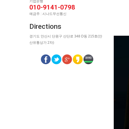
기업은행
010-9141-0798
예금주 : 시나드무선통신
Directions
경기도 안산시 단원구 산단로 348 D동 215호(안
산유통상가 2차)