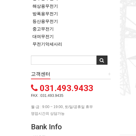
해상용무전기
방폭용무전기
등산용무전기
중고무전기
대여무전기
무전기악세사리
고객센터
+
031.493.9433
FAX : 031.493.9435
월-금 : 9:00 ~ 19:00, 토/일/공휴일 휴무
영업시간외 상담가능
Bank Info