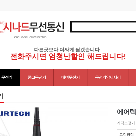
Sinad Radio Communication
다른곳보다 더싸게 팔겠습니다 .
전화주시면 엄청난할인 해드립니다!
무전기
중고무전기
대여무전기
무전기악세사리
기
에어텍 
가격조정가
고객평점