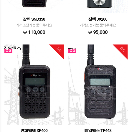
잘텍 SND350
잘텍 JX200
가격조정가능 문의주세요
가격조정가능 문의주세요
110,000
95,000
DC
DC
연화엠텍 XF400
티알엑스 TF448