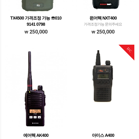
TX4500 가격조정 가능 ☏010
윈어텍 NXT400
9141 0798
가격조정가능 문의주세요
가격조정가능 문의주세요
250,000
250,000
DC
에어텍 AK400
아미스 A400