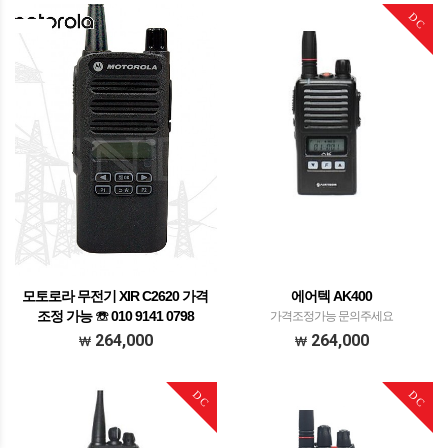
DC
모토로라 무전기 XIR C2620 가격
에어텍 AK400
조정 가능 ☏ 010 9141 0798
가격조정가능 문의주세요
단종제품
264,000
264,000
DC
DC