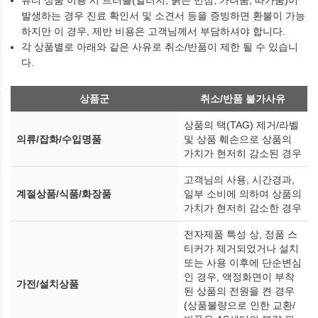
뷰티 상품 이용 시 트러블(알러지, 붉은 반점, 가려움, 따가움)이
발생하는 경우 진료 확인서 및 소견서 등을 증빙하면 환불이 가능
하지만 이 경우, 제반 비용은 고객님께서 부담하셔야 합니다.
각 상품별로 아래와 같은 사유로 취소/반품이 제한 될 수 있습니
다.
상품군
취소/반품 불가사유
상품의 택(TAG) 제거/라벨
의류/잡화/수입명품
및 상품 훼손으로 상품의
가치가 현저히 감소된 경우
고객님의 사용, 시간경과,
계절상품/식품/화장품
일부 소비에 의하여 상품의
가치가 현저히 감소한 경우
전자제품 특성 상, 정품 스
티커가 제거되었거나 설치
또는 사용 이후에 단순변심
인 경우, 액정화면이 부착
가전/설치상품
된 상품의 전원을 켠 경우
(상품불량으로 인한 교환/