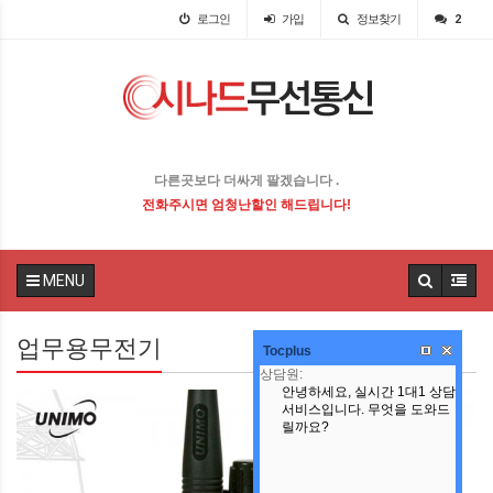
로그인
가입
정보찾기
2
다른곳보다 더싸게 팔겠습니다 .
전화주시면 엄청난할인 해드립니다!
MENU
업무용무전기
Tocplus