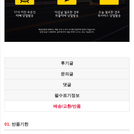
후기글
문의글
댓글
필수표기정보
배송/교환/반품
01.
반품기한