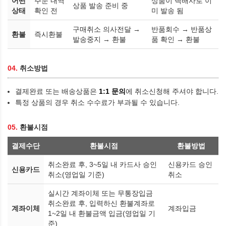
어떤
주문 내역
상품이 택배사로 이
상품 발송 준비 중
상태
확인 전
미 발송 됨
구매취소 의사전달 →
반품회수 → 반품상
환불
즉시환불
발송중지 → 환불
품 확인 → 환불
04.
취소방법
결제완료 또는 배송상품은
1:1 문의
에 취소신청해 주셔야 합니다.
특정 상품의 경우 취소 수수료가 부과될 수 있습니다.
05.
환불시점
결제수단
환불시점
환불방법
취소완료 후, 3~5일 내 카드사 승인
신용카드 승인
신용카드
취소(영업일 기준)
취소
실시간 계좌이체 또는 무통장입금
취소완료 후, 입력하신 환불계좌로
계좌이체
계좌입금
1~2일 내 환불금액 입금(영업일 기
준)