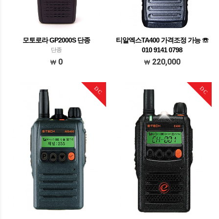
모토로라 GP2000S 단종
티알엑스TA400 가격조정 가능 ☏
010 9141 0798
단종
가격조정가능 문의주세요
0
220,000
DC
DC